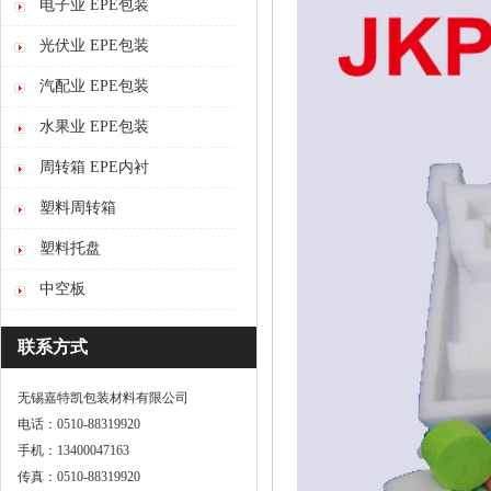
电子业 EPE包装
光伏业 EPE包装
汽配业 EPE包装
水果业 EPE包装
周转箱 EPE内衬
塑料周转箱
塑料托盘
中空板
联系方式
无锡嘉特凯包装材料有限公司
电话：0510-88319920
手机：13400047163
传真：0510-88319920