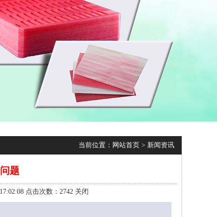
当前位置：
网站首页
>
新闻资讯
问题
02:08 点击次数：2742
关闭