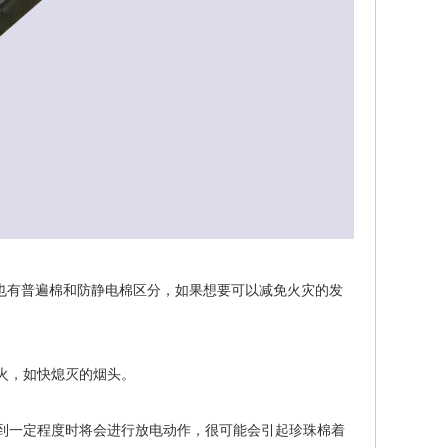
也有普遍棉和防静电棉区分，如果想要可以减免火灾的发
火，如快熄灭的烟头。
到一定程度时将会进行放电动作，很可能会引起珍珠棉着