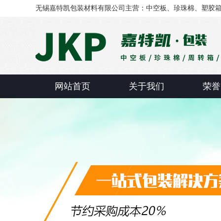
无锡嘉特凯包装材料有限公司主营：中空板、珍珠棉、塑胶箱
网站首页
关于我们
荣誉