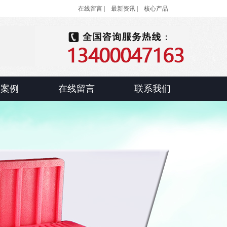
在线留言 |
最新资讯 |
核心产品
功案例
在线留言
联系我们