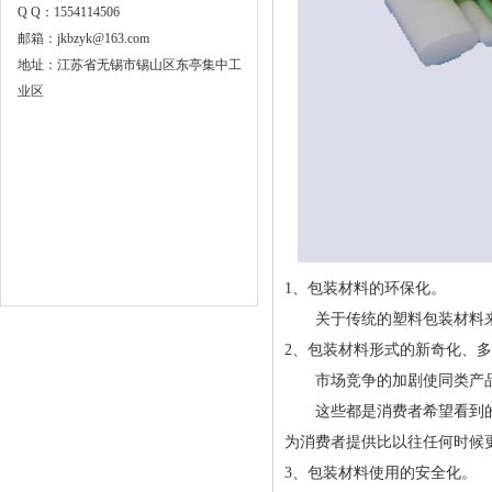
Q Q：1554114506
邮箱：jkbzyk@163.com
地址：江苏省无锡市锡山区东亭集中工
业区
1、
包装材料的环保化。
关于传统的塑料包装材料来说
2、
包装材料形式的新奇化、多
市场竞争的加剧使同类产品之
这些都是消费者希望看到的创
为消费者提供比以往任何时候
3、
包装材料使用的安全化。