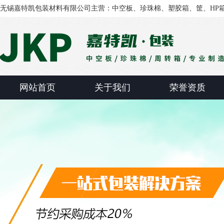
无锡嘉特凯包装材料有限公司主营：中空板、珍珠棉、塑胶箱、筐、HP
网站首页
关于我们
荣誉资质