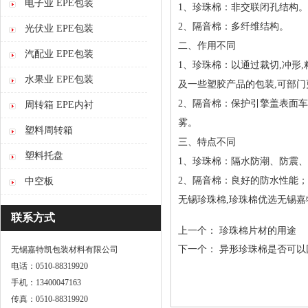
电子业 EPE包装
1、珍珠棉：非交联闭孔结构。
2、隔音棉：多纤维结构。
光伏业 EPE包装
二、作用不同
汽配业 EPE包装
1、珍珠棉：以通过裁切,冲形
水果业 EPE包装
及一些塑胶产品的包装,可部门
2、隔音棉：保护引擎盖表面
周转箱 EPE内衬
雾。
塑料周转箱
三、特点不同
塑料托盘
1、珍珠棉：隔水防潮、防震
2、隔音棉：良好的防水性能
中空板
无锡珍珠棉,珍珠棉优选无锡嘉
联系方式
上一个：
珍珠棉片材的用途
下一个：
异形珍珠棉是否可以
无锡嘉特凯包装材料有限公司
电话：0510-88319920
手机：13400047163
传真：0510-88319920