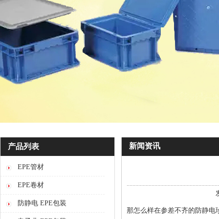
新闻资讯
产品列表
EPE管材
EPE卷材
防静电 EPE包装
那怎么样在参差不齐的防静电