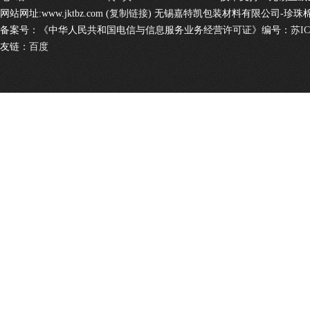
网站网址:
www.jktbz.com
(
复制链接
)
无锡嘉特凯包装材料有限公司
-
珍珠棉
备案号：《中华人民共和国电信与信息服务业务经营许可证》编号：
苏IC
友链：
百度