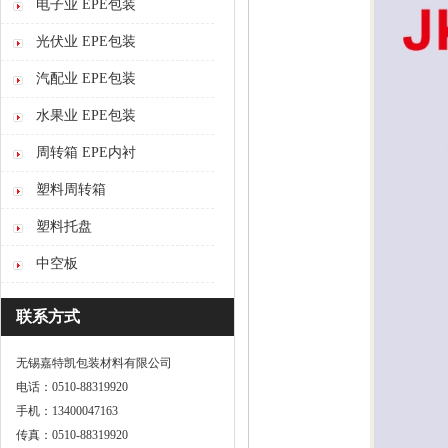
电子业 EPE包装
光伏业 EPE包装
汽配业 EPE包装
水果业 EPE包装
周转箱 EPE内衬
塑料周转箱
塑料托盘
中空板
联系方式
无锡嘉特凯包装材料有限公司
电话：0510-88319920
手机：13400047163
传真：0510-88319920