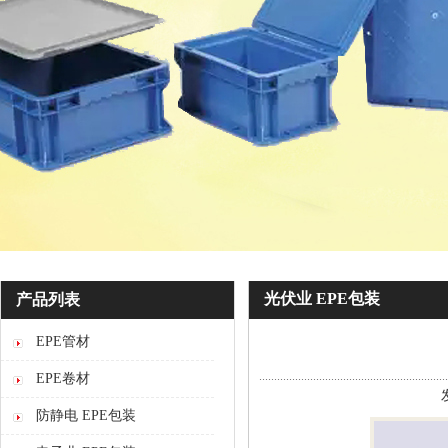
光伏业 EPE包装
产品列表
EPE管材
EPE卷材
防静电 EPE包装