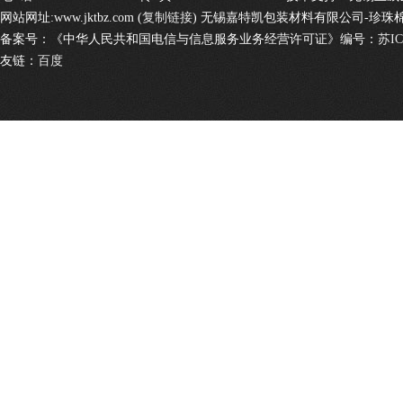
网站网址:
www.jktbz.com
(
复制链接
)
无锡嘉特凯包装材料有限公司
-
珍珠棉
备案号：《中华人民共和国电信与信息服务业务经营许可证》编号：
苏IC
友链：
百度