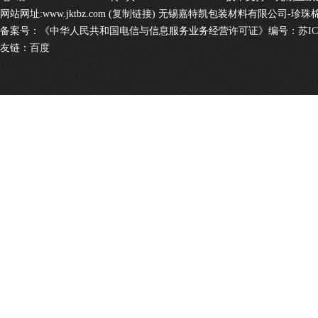
网站网址:
www.jktbz.com
(
复制链接
)
无锡嘉特凯包装材料有限公司
-
珍珠棉
备案号：《中华人民共和国电信与信息服务业务经营许可证》编号：
苏IC
友链：
百度