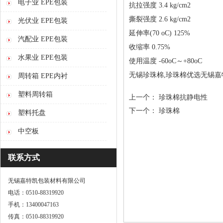
电子业 EPE包装
抗拉强度 3.4 kg/cm2
撕裂强度 2.6 kg/cm2
光伏业 EPE包装
延伸率(70 oC) 125%
汽配业 EPE包装
收缩率 0.75%
水果业 EPE包装
使用温度 -60oC～+80oC
无锡珍珠棉,珍珠棉优选无锡嘉
周转箱 EPE内衬
塑料周转箱
上一个：
珍珠棉抗静电性
下一个：
珍珠棉
塑料托盘
中空板
联系方式
无锡嘉特凯包装材料有限公司
电话：0510-88319920
手机：13400047163
传真：0510-88319920