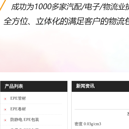
新闻资讯
产品列表
EPE管材
EPE卷材
防静电 EPE包装
密度 0.03g/cm3