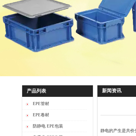
新闻资讯
产品列表
EPE管材
EPE卷材
防静电 EPE包装
静电的产生是共价分