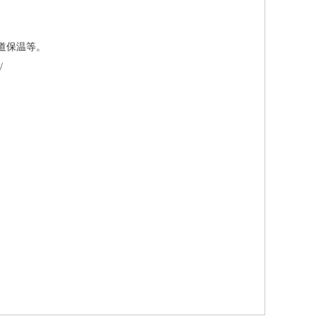
道保温等。
/