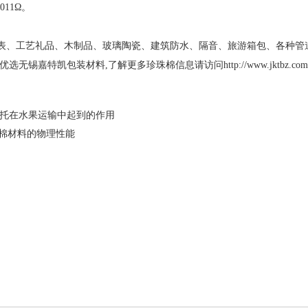
011Ω。
表、工艺礼品、木制品、玻璃陶瓷、建筑防水、隔音、旅游箱包、各种管
棉优选无锡嘉特凯包装材料,了解更多珍珠棉信息请访问
http://www.jktbz.com
托在水果运输中起到的作用
珠棉材料的物理性能