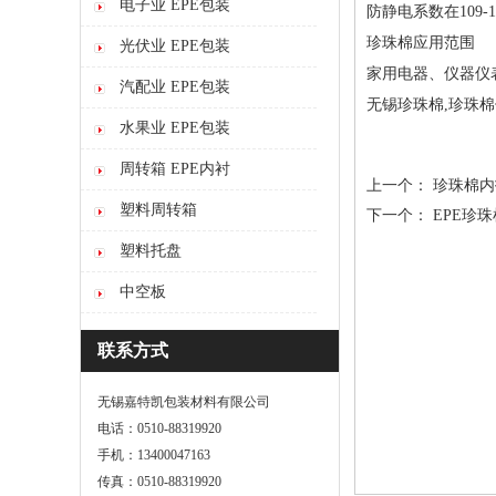
电子业 EPE包装
防静电系数在109-1
珍珠棉应用范围
光伏业 EPE包装
家用电器、仪器仪
汽配业 EPE包装
无锡珍珠棉,珍珠
水果业 EPE包装
周转箱 EPE内衬
上一个：
珍珠棉内
塑料周转箱
下一个：
EPE珍
塑料托盘
中空板
联系方式
无锡嘉特凯包装材料有限公司
电话：0510-88319920
手机：13400047163
传真：0510-88319920